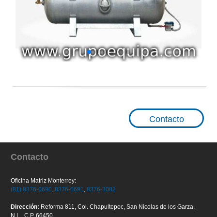
Contacto
Contacto
Oficina Matriz Monterrey:
(81) 8376-0690
,
8376-0691
,
8376-3082
Dirección:
Reforma 811, Col. Chapultepec, San Nicolas de los Garza,
N.L., C.P. 66450