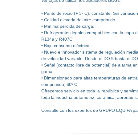
Ventajas de utilizar los Secadores BOGE:
• Punto de rocío (+ 3º C), constante. Sin variacio
• Calidad elevada del aire comprimido.
• Mínima pérdida de carga.
• Refrigerantes legales compatibles con la capa 
R134a y R407C.
• Bajo consumo eléctrico.
• Nuevo e innovador sistema de regulación media
de velocidad variable. Desde el DO 9 hasta el DO
• Señal (contacto libre de potencial) de alarma en
gama.
• Dimensionado para altas temperaturas de entra
comprimido, 60º C.
Ofrecemos servicio en toda la república y servi
toda la industria automotriz, cerámica, aeronáutica
Consulte con los expertos de GRUPO EQUIPA par