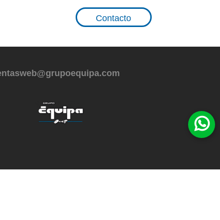
Contacto
entasweb@grupoequipa.com