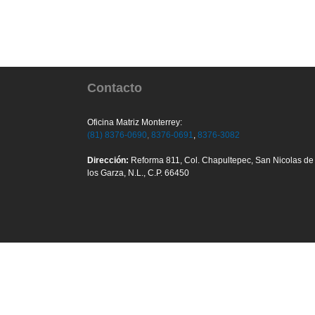
Contacto
Oficina Matriz Monterrey:
(81) 8376-0690
,
8376-0691
,
8376-3082
Dirección:
Reforma 811, Col. Chapultepec, San Nicolas de
los Garza, N.L., C.P. 66450