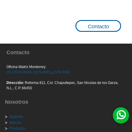
Contacto
Contacto
Oficina Matriz Monterrey:
(81) 8376-0690
,
8376-0691
,
8376-3082
Dirección:
Reforma 811, Col. Chapultepec, San Nicolas de los Garza,
N.L., C.P. 66450
Nosotros
Quiénes
Marcas
Productos