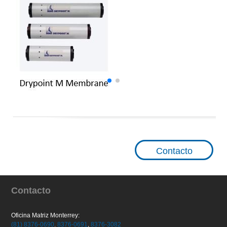
Contacto
Contacto
Oficina Matriz Monterrey:
(81) 8376-0690
,
8376-0691
,
8376-3082