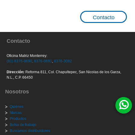
Contacto
Contacto
Oficina Matriz Monterrey:
(81) 8376-0690
,
8376-0691
,
8376-3082
Dirección:
Reforma 811, Col. Chapultepec, San Nicolas de los Garza,
N.L., C.P. 66450
Nosotros
Quiénes
Marcas
Productos
Bolsa de trabajo
Buscamos distribuidores