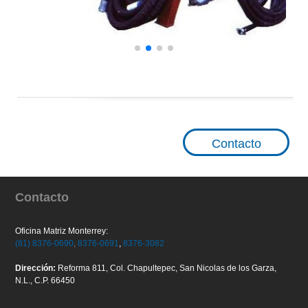
Contacto
Contacto
Oficina Matriz Monterrey:
(81) 8376-0690
,
8376-0691
,
8376-3082
Dirección:
Reforma 811, Col. Chapultepec, San Nicolas de los Garza,
N.L., C.P. 66450