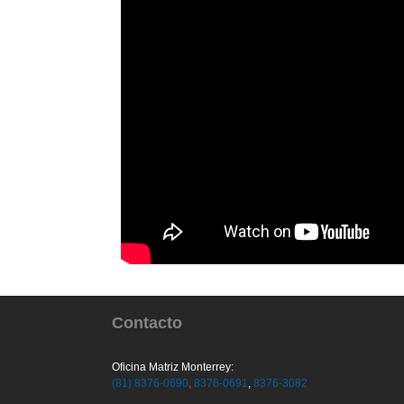
Contacto
Oficina Matriz Monterrey:
(81) 8376-0690
,
8376-0691
,
8376-3082