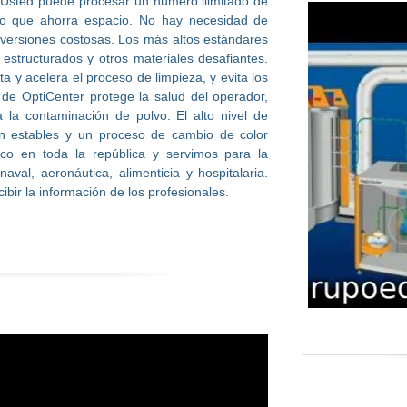
d: Usted puede procesar un número ilimitado de
to que ahorra espacio. No hay necesidad de
inversiones costosas. Los más altos estándares
 estructurados y otros materiales desafiantes.
ta y acelera el proceso de limpieza, y evita los
 de OptiCenter protege la salud del operador,
a la contaminación de polvo. El alto nivel de
ón estables y un proceso de cambio de color
nico en toda la república y servimos para la
aval, aeronáutica, alimenticia y hospitalaria.
bir la información de los profesionales.