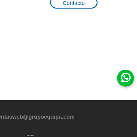
Contacto
entasweb@grupoequipa.com