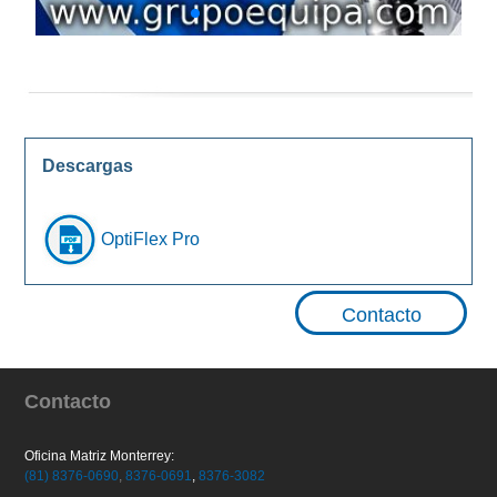
Descargas
OptiFlex Pro
Contacto
Contacto
Oficina Matriz Monterrey:
(81) 8376-0690
,
8376-0691
,
8376-3082