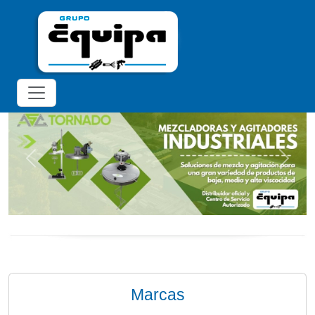
?>
?>
?>
?>
?>
?>
?>
?>
Previous
Next
Marcas