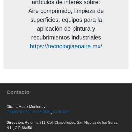
artículos de interés
sobre:
Aire comprimido, limpieza de
superficies, equipos para la
aplicación de pintura y
recubrimientos industriales
https://tecnologiaenaire.mx/
Contacto
Oficina Matriz Monterrey:
(81) 8376-0690
,
8376-0691
,
8376-3082
Dirección:
Reforma 811, Col. Chapultepec, San Nicolas de los Garza,
N.L., C.P. 66450