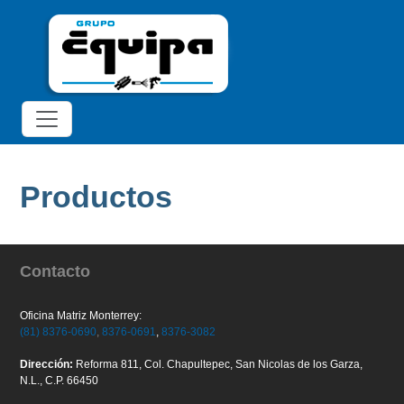
Productos
Contacto
Oficina Matriz Monterrey:
(81) 8376-0690
,
8376-0691
,
8376-3082
Dirección:
Reforma 811, Col. Chapultepec, San Nicolas de los Garza,
N.L., C.P. 66450