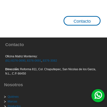
Contacto
Contacto
Oficina Matriz Monterrey:
(81) 8376-0690
,
8376-0691
,
8376-3082
Dirección:
Reforma 811, Col. Chapultepec, San Nicolas de los Garza,
N.L., C.P. 66450
Nosotros
Quiénes
Marcas
Productos